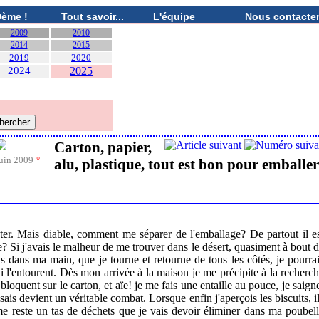
0ème !
Tout savoir...
L'équipe
Nous contacte
2009
2010
2014
2015
2019
2020
2024
2025
Carton, papier,
uin 2009
°
alu, plastique, tout est bon pour emballer
ster. Mais diable, comment me séparer de l'emballage? De partout il e
? Si j'avais le malheur de me trouver dans le désert, quasiment à bout 
s dans ma main, que je tourne et retourne de tous les côtés, je pourra
i l'entourent. Dès mon arrivée à la maison je me précipite à la recherc
 bloquent sur le carton, et aïe! je me fais une entaille au pouce, je saign
issais devient un véritable combat. Lorsque enfin j'aperçois les biscuits, i
l me reste un tas de déchets que je vais devoir éliminer dans ma poubel