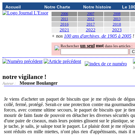
Accueil
Notre Charte
Notre histoire
Le 10
2006
2007
2008
2011
2012
2013
2016
2017
2018
2021
2022
2023
+ nos
100 ans d'archives, de 1905 à 2005
!
un seul
mot
Rechercher
dans les articles :
J
notre vigilance !
Mousse Boulanger
Auteur :
Je viens d'acheter un paquet de biscuits que je me réjouis de dégu
collé, fermé, protégé. Serait-ce une protection contre ma gourmandise
forces, avec comme ultime secours, le paquet de biscuits que je tien
mourir de faim faute de pouvoir en détacher les diverses sécurités qu
d'une paire de ciseaux, mais leurs pointes glissent sur le plastique, se
je tache, je salis, je salope tout le paquet. Le plaisir dont je me réjou
sont réduits en mille miettes, n'ont plus rien d'appétissants, mais i