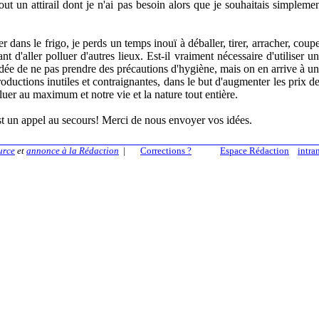
t un attirail dont je n'ai pas besoin alors que je souhaitais simpleme
 dans le frigo, je perds un temps inouï à déballer, tirer, arracher, coup
 d'aller polluer d'autres lieux. Est-il vraiment nécessaire d'utiliser u
'idée de ne pas prendre des précautions d'hygiène, mais on en arrive à u
roductions inutiles et contraignantes, dans le but d'augmenter les prix d
luer au maximum et notre vie et la nature tout entière.
st un appel au secours! Merci de nous envoyer vos idées.
urce
et
annonce à la Rédaction
|
Corrections ?
Espace Rédaction
intra