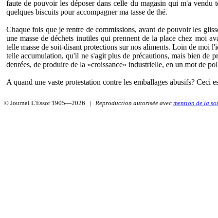
faute de pouvoir les déposer dans celle du magasin qui m'a vendu tou
quelques biscuits pour accompagner ma tasse de thé.
Chaque fois que je rentre de commissions, avant de pouvoir les glisser
une masse de déchets inutiles qui prennent de la place chez moi avant
telle masse de soit-disant protections sur nos aliments. Loin de moi l
telle accumulation, qu'il ne s'agit plus de précautions, mais bien de p
denrées, de produire de la «croissance» industrielle, en un mot de pol
A quand une vaste protestation contre les emballages abusifs? Ceci e
© Journal L'Essor 1905—2026 |
Reproduction autorisée avec
mention de la so