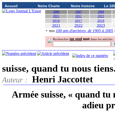
Accueil
Notre Charte
Notre histoire
Le 10
2006
2007
2008
2011
2012
2013
2016
2017
2018
2021
2022
2023
+ nos
100 ans d'archives, de 1905 à 2005
un seul
mot
Rechercher
dans les articles :
A
suisse, quand tu nous tiens.
Henri Jaccottet
Auteur :
Armée suisse, « quand tu n
adieu p