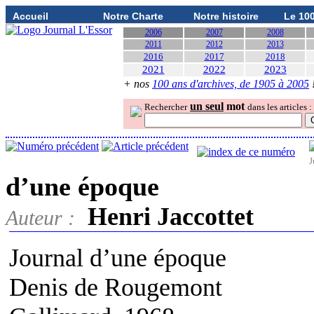
Accueil
Notre Charte
Notre histoire
Le 10
2006
2007
2008
2011
2012
2013
2016
2017
2018
2021
2022
2023
+ nos
100 ans d'archives, de 1905 à 2005
un seul
mot
Rechercher
dans les articles :
J
d’une époque
Henri Jaccottet
Auteur :
Journal d’une époque
Denis de Rougemont