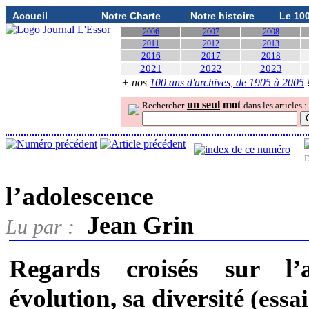
Accueil
Notre Charte
Notre histoire
Le 10
2006
2007
2008
2011
2012
2013
2016
2017
2018
2021
2022
2023
+ nos
100 ans d'archives, de 1905 à 2005
un seul
mot
Rechercher
dans les articles :
D
l’adolescence
Jean Grin
Lu par :
Regards croisés sur l’a
évolution, sa diversité
(essai