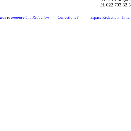
tél. 022 793 32 
urce
et
annonce à la Rédaction
|
Corrections ?
Espace Rédaction
intra