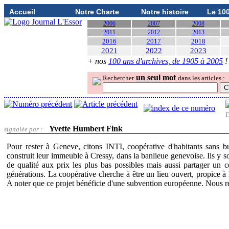
Accueil
Notre Charte
Notre histoire
Le 10
2006
2007
2008
2011
2012
2013
2016
2017
2018
2021
2022
2023
+ nos
100 ans d'archives, de 1905 à 2005
!
un seul
mot
Rechercher
dans les articles :
D
Yvette Humbert Fink
signalée par :
Pour rester à Geneve, citons INTI, coopérative d'habitants sans b
construit leur immeuble à Cressy, dans la banlieue genevoise. Ils y s
de qualité aux prix les plus bas possibles mais aussi partager un c
générations. La coopérative cherche à être un lieu ouvert, propice à 
A noter que ce projet bénéficie d'une subvention européenne. Nous re