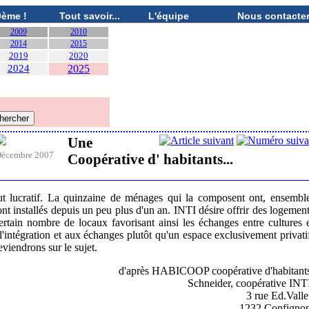
0ème !
Tout savoir...
L'équipe
Nous contacte
2009
2010
2014
2015
2019
2020
2024
2025
Une
écembre 2007
Coopérative d' habitants...
ut lucratif. La quinzaine de ménages qui la composent ont, ensembl
ont installés depuis un peu plus d'un an. INTI désire offrir des logemen
ertain nombre de locaux favorisant ainsi les échanges entre cultures 
l'intégration et aux échanges plutôt qu'un espace exclusivement privati
viendrons sur le sujet.
d'après HABICOOP coopérative d'habitant
Schneider, coopérative INT
3 rue Ed.Valle
1232 Confignon