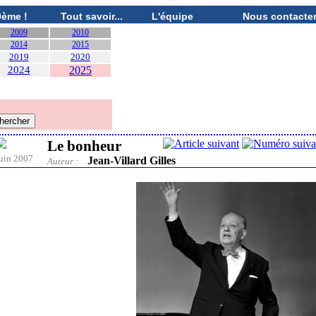
0ème !
Tout savoir...
L'équipe
Nous contacte
2009
2010
2014
2015
2019
2020
2024
2025
Le bonheur
uin 2007
Jean-Villard Gilles
Auteur :