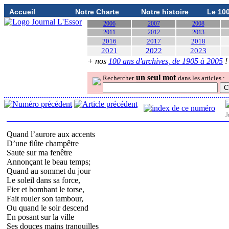
Accueil
Notre Charte
Notre histoire
Le 10
2006
2007
2008
2011
2012
2013
2016
2017
2018
2021
2022
2023
+ nos
100 ans d'archives, de 1905 à 2005
!
un seul
mot
Rechercher
dans les articles :
J
Quand l’aurore aux accents
D’une flûte champêtre
Saute sur ma fenêtre
Annonçant le beau temps;
Quand au sommet du jour
Le soleil dans sa force,
Fier et bombant le torse,
Fait rouler son tambour,
Ou quand le soir descend
En posant sur la ville
Ses douces mains tranquilles