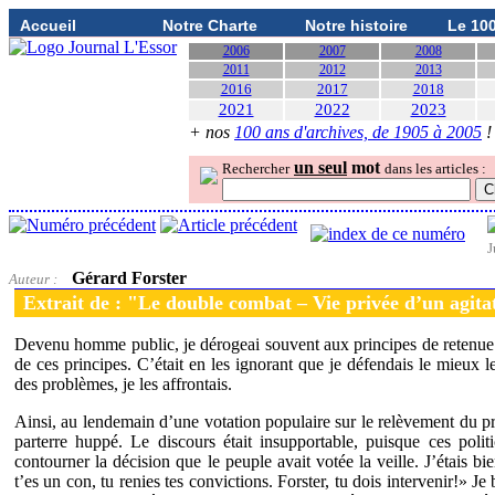
Accueil
Notre Charte
Notre histoire
Le 10
2006
2007
2008
2011
2012
2013
2016
2017
2018
2021
2022
2023
+ nos
100 ans d'archives, de 1905 à 2005
!
un seul
mot
Rechercher
dans les articles :
J
Gérard Forster
Auteur :
Extrait de : "Le double combat – Vie privée d’un agita
Devenu homme public, je dérogeai souvent aux principes de retenue qu
de ces principes. C’était en les ignorant que je défendais le mieux l
des problèmes, je les affrontais.
Ainsi, au lendemain d’une votation populaire sur le relèvement du prix
parterre huppé. Le discours était insupportable, puisque ces polit
contourner la décision que le peuple avait votée la veille. J’étais bi
t’es un con, tu renies tes convictions. Forster, tu dois intervenir!» 