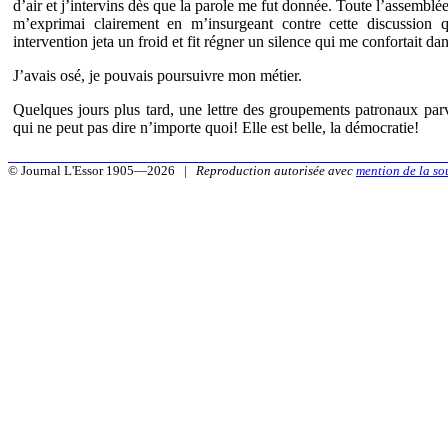
d’air et j’intervins dès que la parole me fut donnée. Toute l’assemblé
m’exprimai clairement en m’insurgeant contre cette discussion 
intervention jeta un froid et fit régner un silence qui me confortait da
J’avais osé, je pouvais poursuivre mon métier.
Quelques jours plus tard, une lettre des groupements patronaux pa
qui ne peut pas dire n’importe quoi! Elle est belle, la démocratie!
© Journal L'Essor 1905—2026 |
Reproduction autorisée avec
mention de la so