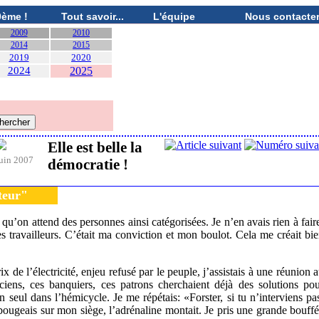
0ème !
Tout savoir...
L'équipe
Nous contacte
2009
2010
2014
2015
2019
2020
2024
2025
Elle est belle la
uin 2007
démocratie !
teur"
’on attend des personnes ainsi catégorisées. Je n’en avais rien à fair
es travailleurs. C’était ma conviction et mon boulot. Cela me créait bi
 de l’électricité, enjeu refusé par le peuple, j’assistais à une réunion 
iciens, ces banquiers, ces patrons cherchaient déjà des solutions po
en seul dans l’hémicycle. Je me répétais: «Forster, si tu n’interviens pa
Je bougeais sur mon siège, l’adrénaline montait. Je pris une grande bouff