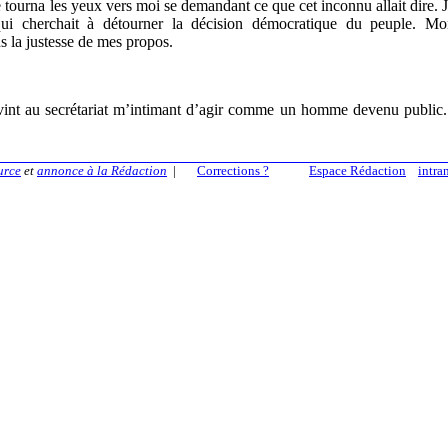
e tourna les yeux vers moi se demandant ce que cet inconnu allait dire. 
qui cherchait à détourner la décision démocratique du peuple. Mo
ns la justesse de mes propos.
rvint au secrétariat m’intimant d’agir comme un homme devenu public.
urce
et
annonce à la Rédaction
|
Corrections ?
Espace Rédaction
intra