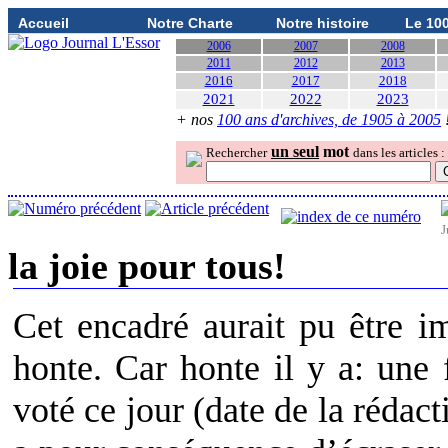
Accueil
Notre Charte
Notre histoire
Le 10
2006
2007
2008
2011
2012
2013
2016
2017
2018
2021
2022
2023
+ nos
100 ans d'archives, de 1905 à 2005
un seul
mot
Rechercher
dans les articles :
J
la joie pour tous!
Cet encadré aurait pu être i
honte. Car honte il y a: une 
voté ce jour (date de la rédac