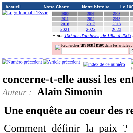
Accueil
Notre Charte
Notre histoire
Le 10
2006
2007
2008
2011
2012
2013
2016
2017
2018
2021
2022
2023
+ nos
100 ans d'archives, de 1905 à 2005
un seul
mot
Rechercher
dans les articles :
F
concerne-t-elle aussi les en
Alain Simonin
Auteur :
Une enquête au coeur des re
Comment définir la paix ? 