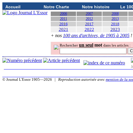
Accueil
Notre Charte
Notre histoire
Le 10
2006
2007
2008
2011
2012
2013
2016
2017
2018
2021
2022
2023
+ nos
100 ans d'archives, de 1905 à 2005
!
un seul
mot
Rechercher
dans les articles :
J
© Journal L'Essor 1905—2026 |
Reproduction autorisée avec
mention de la so