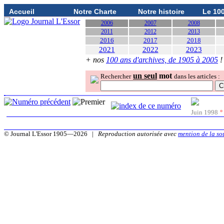
Accueil
Notre Charte
Notre histoire
Le 10
2006
2007
2008
2011
2012
2013
2016
2017
2018
2021
2022
2023
+ nos
100 ans d'archives, de 1905 à 2005
!
un seul
mot
Rechercher
dans les articles :
Juin 1998
°
© Journal L'Essor 1905—2026 |
Reproduction autorisée avec
mention de la so