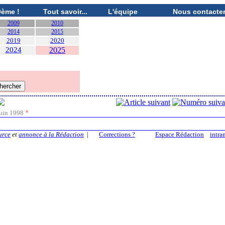
0ème !
Tout savoir...
L'équipe
Nous contacte
2009
2010
2014
2015
2019
2020
2024
2025
uin 1998
°
urce
et
annonce à la Rédaction
|
Corrections ?
Espace Rédaction
intra