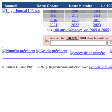
Accueil
Notre Charte
Notre histoire
Le 10
2006
2007
2008
2011
2012
2013
2016
2017
2018
2021
2022
2023
+ nos
100 ans d'archives, de 1905 à 2005
!
un seul
mot
Rechercher
dans les articles :
J
© Journal L'Essor 1905—2026 |
Reproduction autorisée avec
mention de la so