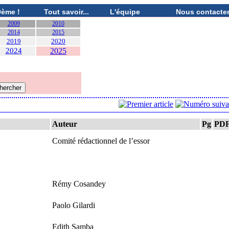
0ème !
Tout savoir...
L'équipe
Nous contacte
2009
2010
2014
2015
2019
2020
2024
2025
Auteur
Pg
PD
Comité rédactionnel de l’essor
Rémy Cosandey
Paolo Gilardi
Edith Samba