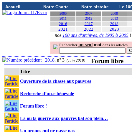
Accueil
Notre Charte
Notre histoire
Le 10
2006
2007
2008
2011
2012
2013
2016
2017
2018
2021
2022
2023
+ nos
100 ans d'archives, de 1905 à 2005
!
un seul
mot
Rechercher
dans les articles :
2018
, n° 3
Forum libre
(Juin 2018)
Titre
Ouverture de la chasse aux pauvres
Recherche d’un-e bénévole
Forum libre !
Là où la guerre aux pauvres bat son plein…
Un propos qui ne passe pas