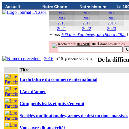
Accueil
Notre Charte
Notre histoire
Le 10
2006
2007
2008
2011
2012
2013
2016
2017
2018
2021
2022
2023
+ nos
100 ans d'archives, de 1905 à 2005
!
un seul
mot
Rechercher
dans les articles :
2016
, n° 6
De la diffic
(Décembre 2016)
Titre
La dictature du commerce international
L’art d’aimer
Cinq petits leaks et puis s’en vont
Sociétés multinationales, armes de destructions massives
Vous avez dit austérité?