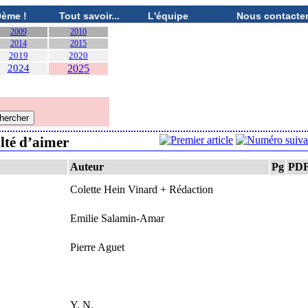
0ème !
Tout savoir...
L'équipe
Nous contacte
2009
2010
2014
2015
2019
2020
2024
2025
ulté d’aimer
Auteur
Pg
PD
Colette Hein Vinard + Rédaction
Emilie Salamin-Amar
Pierre Aguet
Y. N.