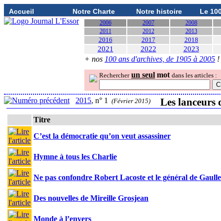
Accueil
Notre Charte
Notre histoire
Le 10
2006
2007
2008
2011
2012
2013
2016
2017
2018
2021
2022
2023
+ nos
100 ans d'archives, de 1905 à 2005
!
un seul
mot
Rechercher
dans les articles :
2015
, n° 1
Les lanceurs 
(Février 2015)
Titre
C’est la démocratie qu’on veut assassiner
Hymne à tous les Charlie
Ne pas confondre Robert Lacoste et le général de Gaulle
Des nouvelles de Mireille Grosjean
Monde à l’envers