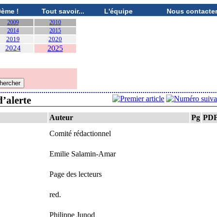
0ème !
Tout savoir...
L'équipe
Nous contacte
2009
2010
2014
2015
2019
2020
2024
2025
d’alerte
Auteur
Pg
PD
Comité rédactionnel
Emilie Salamin-Amar
Page des lecteurs
red.
Philippe Junod