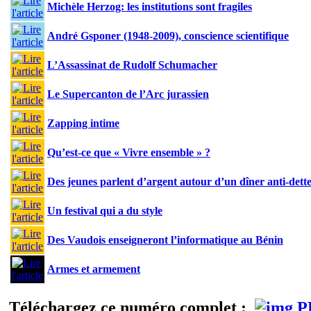
Michèle Herzog: les institutions sont fragiles
André Gsponer (1948-2009), conscience scientifique
L’Assassinat de Rudolf Schumacher
Le Supercanton de l’Arc jurassien
Zapping intime
Qu’est-ce que « Vivre ensemble » ?
Des jeunes parlent d’argent autour d’un dîner anti-dett
Un festival qui a du style
Des Vaudois enseigneront l’informatique au Bénin
Armes et armement
Téléchargez ce numéro complet :