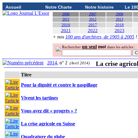
Accueil
Notre Charte
Notre histoire
Le 10
2006
2007
2008
2011
2012
2013
2016
2017
2018
2021
2022
2023
+ nos
100 ans d'archives, de 1905 à 2005
!
un seul
mot
Rechercher
dans les articles :
2014
, n° 2
La crise agrico
(Avril 2014)
Titre
Pour la dignité et contre le gaspillage
Vivent les tartines
Vous avez dit « progrès » ?
La crise agricole en Suisse
Quadrature du globe