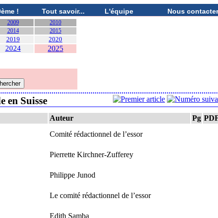
0ème !
Tout savoir...
L'équipe
Nous contacte
2009
2010
2014
2015
2019
2020
2024
2025
le en Suisse
Auteur
Pg
PD
Comité rédactionnel de l’essor
Pierrette Kirchner-Zufferey
Philippe Junod
Le comité rédactionnel de l’essor
Edith Samba