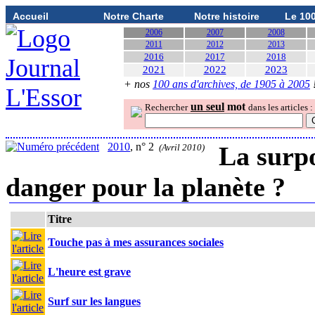
Accueil
Notre Charte
Notre histoire
Le 10
2006
2007
2008
2011
2012
2013
2016
2017
2018
2021
2022
2023
+ nos
100 ans d'archives, de 1905 à 2005
un seul
mot
Rechercher
dans les articles :
2010
, n° 2
La surp
(Avril 2010)
danger pour la planète ?
Titre
Touche pas à mes assurances sociales
L'heure est grave
Surf sur les langues