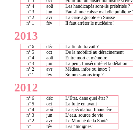
n° 5
oct
Pourquoi un abstentionnisme si élev
n° 4
aoû
Les handicapés sont-ils prétérités ?
n° 3
jun
Faut-il une caisse maladie publique 
n° 2
avr
La crise agricole en Suisse
n° 1
fév
Il faut arrêter le nucléaire !
2013
n° 6
déc
La fin du travail ?
n° 5
oct
De la mobilité au déracinement
n° 4
aoû
Entre mort et mémoire
n° 3
jun
La peur, l’insécurité et la délation
n° 2
avr
Médias, infos ou intox ?
n° 1
fév
Sommes-nous trop ?
2012
n° 6
déc
L’État, dans quel état ?
n° 5
oct
La fuite en avant
n° 4
aoû
La spéculation financière
n° 3
jun
L’eau, source de vie
n° 2
avr
Le Marché de la Santé
n° 1
fév
Les "Indignes"