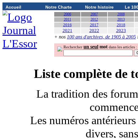
Accueil
Notre Charte
Notre histoire
Le 10
2006
2007
2008
2011
2012
2013
2016
2017
2018
2021
2022
2023
+ nos
100 ans d'archives, de 1905 à 2005
un seul
mot
Rechercher
dans les articles :
Liste complète de
t
La tradition des foru
commence 
Les numéros antérieurs 
divers, san