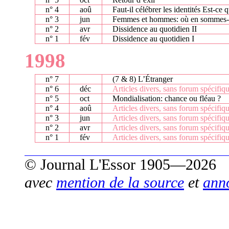
n° 4
aoû
Faut-il célébrer les identités Est-ce
n° 3
jun
Femmes et hommes: où en sommes-
n° 2
avr
Dissidence au quotidien II
n° 1
fév
Dissidence au quotidien I
1998
n° 7
(7 & 8) L’Étranger
n° 6
déc
Articles divers, sans forum spécifiq
n° 5
oct
Mondialisation: chance ou fléau ?
n° 4
aoû
Articles divers, sans forum spécifiq
n° 3
jun
Articles divers, sans forum spécifiq
n° 2
avr
Articles divers, sans forum spécifiq
n° 1
fév
Articles divers, sans forum spécifiq
© Journal L'Essor 1905—2026
avec
mention de la source
et
ann