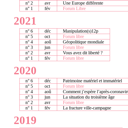
n° 2
avr
Une Europe différente
n° 1
fév
Forum Libre
2021
n° 6
déc
Manipulation(s)12p
n° 5
oct
Forum libre
n° 4
aoû
Géopolitique mondiale
n° 3
jun
Forum libre
n° 2
avr
Vous avez dit liberté ?
n° 1
fév
Forum libre
2020
n° 6
déc
Patrimoine matériel et immatériel
n° 5
oct
Forum libre
n° 4
aoû
Comment j’espère l’après-coronavir
n° 3
jun
La situation du troisième âge
n° 2
avr
Forum libre
n° 1
fév
La fracture ville-campagne
2019