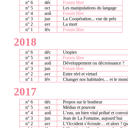
n° 6
déc
Forum libre
n° 5
oct
Les manipulations du langage
n° 4
aoû
Forum libre
n° 3
jun
La Coopération... vue de près
n° 2
avr
La mort
n° 1
fév
Forum libre
2018
n° 6
déc
Utopies
n° 5
oct
Forum libre
n° 4
aoû
Développement ou décroissance ?
n° 3
jun
Forum libre
n° 2
avr
Entre réel et virtuel
n° 1
fév
Changer nos habitudes… et le mond
2017
n° 6
déc
Propos sur le bonheur
n° 5
oct
Médias et pouvoir
n° 4
aoû
L’eau, un bien vital pollué et convoi
n° 3
jun
Jean de La Fontaine, aujourd’hui
n° 2
avr
L’Occident s’écroule… et alors ? (par