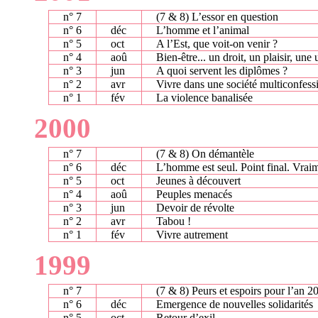
n° 7
(7 & 8) L’essor en question
n° 6
déc
L’homme et l’animal
n° 5
oct
A l’Est, que voit-on venir ?
n° 4
aoû
Bien-être... un droit, un plaisir, une 
n° 3
jun
A quoi servent les diplômes ?
n° 2
avr
Vivre dans une société multiconfess
n° 1
fév
La violence banalisée
2000
n° 7
(7 & 8) On démantèle
n° 6
déc
L’homme est seul. Point final. Vrai
n° 5
oct
Jeunes à découvert
n° 4
aoû
Peuples menacés
n° 3
jun
Devoir de révolte
n° 2
avr
Tabou !
n° 1
fév
Vivre autrement
1999
n° 7
(7 & 8) Peurs et espoirs pour l’an 2
n° 6
déc
Emergence de nouvelles solidarités
n° 5
oct
Retour d’exil