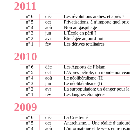
2011
n° 6
déc
Les révolutions arabes, et après ?
n° 5
oct
Privatisations, à n’importe quel prix
n° 4
aoû
Non au gaspillage
n° 3
jun
L’École en péril ?
n° 2
avr
Être âgée aujourd’hui
n° 1
fév
Les dérives totalitaires
2010
n° 6
déc
Les Apports de l’Islam
n° 5
oct
L’Après-pétrole, un monde nouvea
n° 4
aoû
Le néolibéralisme (II)
n° 3
jun
Le néolibéralisme (I)
n° 2
avr
La surpopulation: un danger pour la
n° 1
fév
Les langues étrangères
2009
n° 6
déc
La Créativité
n° 5
oct
Anarchisme… Une réalité d’aujourd
n° 4
aoû
L’informatique et le web, entre risq