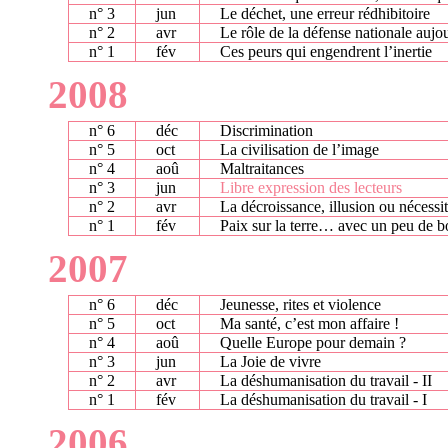
n° 3
jun
Le déchet, une erreur rédhibitoire
n° 2
avr
Le rôle de la défense nationale aujo
n° 1
fév
Ces peurs qui engendrent l’inertie
2008
n° 6
déc
Discrimination
n° 5
oct
La civilisation de l’image
n° 4
aoû
Maltraitances
n° 3
jun
Libre expression des lecteurs
n° 2
avr
La décroissance, illusion ou nécessit
n° 1
fév
Paix sur la terre… avec un peu de 
2007
n° 6
déc
Jeunesse, rites et violence
n° 5
oct
Ma santé, c’est mon affaire !
n° 4
aoû
Quelle Europe pour demain ?
n° 3
jun
La Joie de vivre
n° 2
avr
La déshumanisation du travail - II
n° 1
fév
La déshumanisation du travail - I
2006