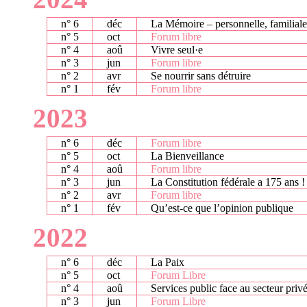
n° 6
déc
La Mémoire – personnelle, familiale,
n° 5
oct
Forum libre
n° 4
aoû
Vivre seul·e
n° 3
jun
Forum libre
n° 2
avr
Se nourrir sans détruire
n° 1
fév
Forum libre
2023
n° 6
déc
Forum libre
n° 5
oct
La Bienveillance
n° 4
aoû
Forum libre
n° 3
jun
La Constitution fédérale a 175 ans !
n° 2
avr
Forum libre
n° 1
fév
Qu’est-ce que l’opinion publique
2022
n° 6
déc
La Paix
n° 5
oct
Forum Libre
n° 4
aoû
Services public face au secteur priv
n° 3
jun
Forum Libre