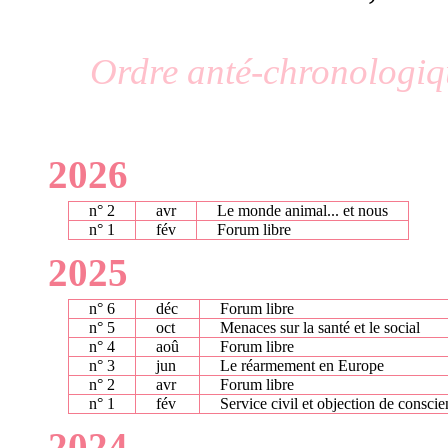
Ordre anté-chronologiqu
2026
n° 2
avr
Le monde animal... et nous
n° 1
fév
Forum libre
2025
n° 6
déc
Forum libre
n° 5
oct
Menaces sur la santé et le social
n° 4
aoû
Forum libre
n° 3
jun
Le réarmement en Europe
n° 2
avr
Forum libre
n° 1
fév
Service civil et objection de consci
2024