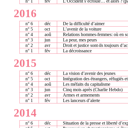
n° 1
fév
L’Occident s’écroule… et alors ? (pa
2016
n° 6
déc
De la difficulté d’aimer
n° 5
oct
L’avenir de la voiture
n° 4
aoû
Relations hommes-femmes: où en 
n° 3
jun
La peur, mes peurs
n° 2
avr
Droit et justice sont-ils toujours d’a
n° 1
fév
La décroissance
2015
n° 6
déc
La vision d’avenir des jeunes
n° 5
oct
Intégration des étrangers, réfugiés e
n° 4
aoû
Les méfaits du capitalisme
n° 3
jun
Cinq mois après (Charlie Hebdo)
n° 2
avr
Armes et armements
n° 1
fév
Les lanceurs d’alerte
2014
n° 6
déc
Situation de la presse et liberté d’ex