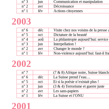
n° 3
jun
Communication et manipulation
n° 2
avr
Décroissance
n° 1
fév
Actions citoyennes
2003
n° 6
déc
Visite chez nos voisins de la presse 
n° 5
oct
Dictature de la beauté
n° 4
aoû
La philantropie aujourd’hui: service 
n° 3
jun
Interpellation !
n° 2
avr
Changer le monde ?
n° 1
fév
Non-violence aujourd’hui: faut-il f
2002
n° 7
(7 & 8) Afrique noire, Suisse blanch
n° 6
déc
La Suisse prend l’eau…
n° 5
oct
Et si la poésie n’existait plus !
n° 3
jun
(3 & 4) Terrorisme et guerre juste
n° 2
avr
Les sans-papiers
n° 1
fév
La Suisse et l’ONU
2001