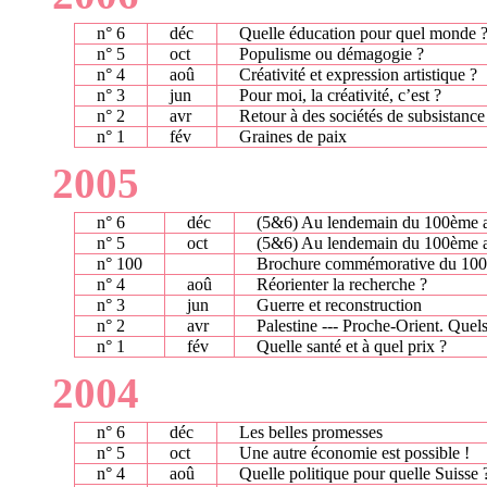
n° 6
déc
Quelle éducation pour quel monde 
n° 5
oct
Populisme ou démagogie ?
n° 4
aoû
Créativité et expression artistique ?
n° 3
jun
Pour moi, la créativité, c’est ?
n° 2
avr
Retour à des sociétés de subsistance
n° 1
fév
Graines de paix
2005
n° 6
déc
(5&6) Au lendemain du 100ème a
n° 5
oct
(5&6) Au lendemain du 100ème a
n° 100
Brochure commémorative du 100è
n° 4
aoû
Réorienter la recherche ?
n° 3
jun
Guerre et reconstruction
n° 2
avr
Palestine --- Proche-Orient. Quels
n° 1
fév
Quelle santé et à quel prix ?
2004
n° 6
déc
Les belles promesses
n° 5
oct
Une autre économie est possible !
n° 4
aoû
Quelle politique pour quelle Suisse 