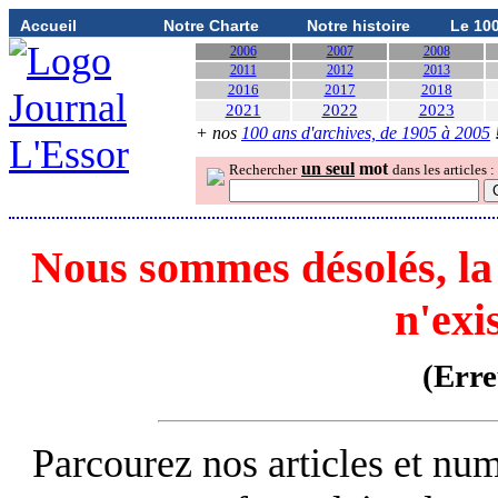
Accueil
Notre Charte
Notre histoire
Le 10
2006
2007
2008
2011
2012
2013
2016
2017
2018
2021
2022
2023
+ nos
100 ans d'archives, de 1905 à 2005
un seul
mot
Rechercher
dans les articles :
Nous sommes désolés, la
n'exi
(Erre
Parcourez nos articles et numé