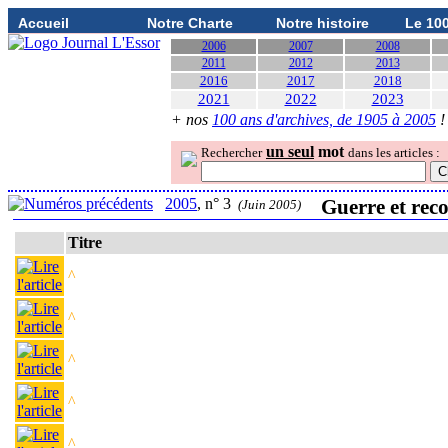
Accueil
Notre Charte
Notre histoire
Le 10
2006
2007
2008
2011
2012
2013
2016
2017
2018
2021
2022
2023
+ nos
100 ans d'archives, de 1905 à 2005
!
un seul
mot
Rechercher
dans les articles :
2005
, n° 3
Guerre et rec
(Juin 2005)
Titre
^
^
^
^
^