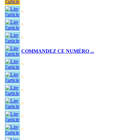
^
^
^
COMMANDEZ CE NUMÉRO ...
^
^
^
^
^
^