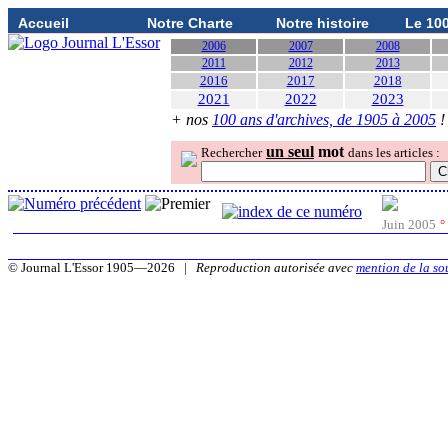
Accueil
Notre Charte
Notre histoire
Le 10
2006
2007
2008
2011
2012
2013
2016
2017
2018
2021
2022
2023
+ nos
100 ans d'archives, de 1905 à 2005
!
un seul
mot
Rechercher
dans les articles :
Juin 2005
°
© Journal L'Essor 1905—2026 |
Reproduction autorisée avec
mention de la so