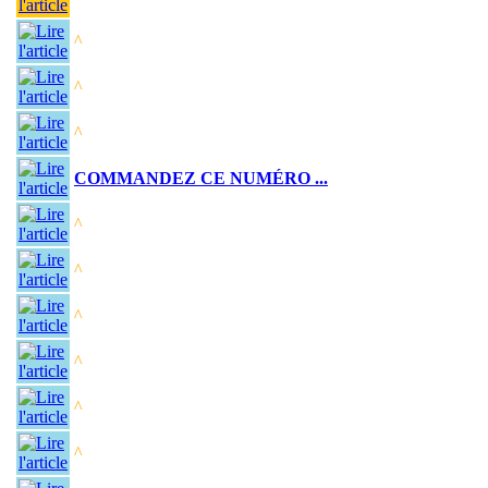
^
^
^
COMMANDEZ CE NUMÉRO ...
^
^
^
^
^
^