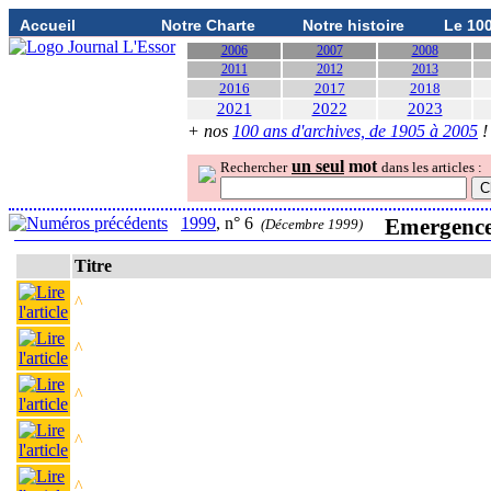
Accueil
Notre Charte
Notre histoire
Le 10
2006
2007
2008
2011
2012
2013
2016
2017
2018
2021
2022
2023
+ nos
100 ans d'archives, de 1905 à 2005
!
un seul
mot
Rechercher
dans les articles :
1999
, n° 6
Emergence 
(Décembre 1999)
Titre
^
^
^
^
^