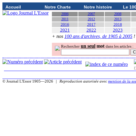
Accueil
Notre Charte
Notre histoire
Le 10
2006
2007
2008
2011
2012
2013
2016
2017
2018
2021
2022
2023
+ nos
100 ans d'archives, de 1905 à 2005
!
un seul
mot
Rechercher
dans les articles :
D
© Journal L'Essor 1905—2026 |
Reproduction autorisée avec
mention de la so