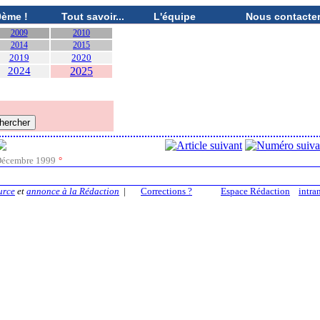
0ème !
Tout savoir...
L'équipe
Nous contacte
2009
2010
2014
2015
2019
2020
2024
2025
écembre 1999
°
urce
et
annonce à la Rédaction
|
Corrections ?
Espace Rédaction
intra