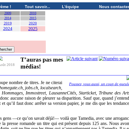
0ème !
Tout savoir...
L'équipe
Nous contacte
2009
2010
2014
2015
2019
2020
2024
2025
T’auras pas mes
oût 2018
médias!
upe nombre de titres. Je ne citerai
Poussez, vous aussi, un coup de gueul
homegate.ch, jobs.ch, localsearch,
Hommages, Immostreet, LausanneCités, Starticket, Tribune des Art
i donc aucune raison de pleurer sa disparition. Sauf que, quand j’enten
 et qu’il faut donc arrêter sa version papier, je me dis que les tendanc
e ces gens —ce qu’on savait déjà!— voilà que Tamedia, avec une arrogan
 de la presse romande un titre qui est présent depuis 125 ans. Nous avo
Matin
, soit ne lire que les titres qui n’appartiennent pas à Tamedia. Il y 