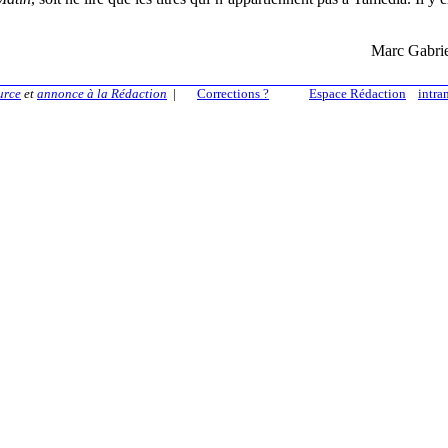
Marc Gabrie
urce
et
annonce à la Rédaction
|
Corrections ?
Espace Rédaction
intra