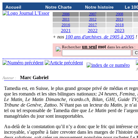
Accueil
Notre Charte
Notre histoire
Le 10
2006
2007
2008
2011
2012
2013
2016
2017
2018
2021
2022
2023
+ nos
100 ans d'archives, de 1905 à 2005
!
un seul
mot
Rechercher
dans les articles :
A
Marc Gabriel
Auteur :
Tamedia est, en Suisse, le plus grand groupe privé de médias et regro
que les romands et les sites bilingues nationaux:
24 heures, Femina, 
Le Matin, Le Matin Dimanche, ricardo.ch, Bilan, GHI, Guide TV, 
Tribune de Genève, Zattoo
. N’étant pas un lecteur du
Matin
, je n’a
tel ou tel responsable de Tamedia dire que
Le Matin
perd de l’argent
managériales du jour sont insupportables.
Au-delà de la constatation qu’il n’y a donc que le fric qui intéress
incroyable, s’apprête à faire crevoter dans les marges de l’histoire
deux solutions, soit créer un mouvement populaire pour racheter
Le 