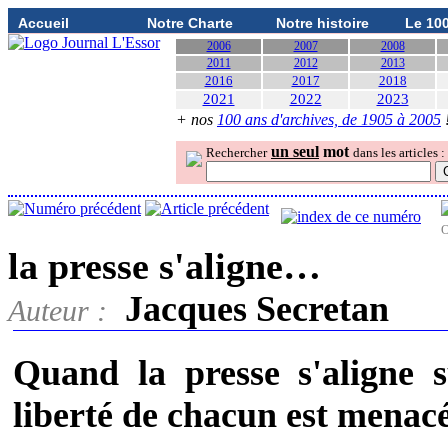
Accueil
Notre Charte
Notre histoire
Le 10
2006
2007
2008
2011
2012
2013
2016
2017
2018
2021
2022
2023
+ nos
100 ans d'archives, de 1905 à 2005
un seul
mot
Rechercher
dans les articles :
O
la presse s'aligne…
Jacques Secretan
Auteur :
Quand la presse s'aligne s
liberté de chacun est menacé