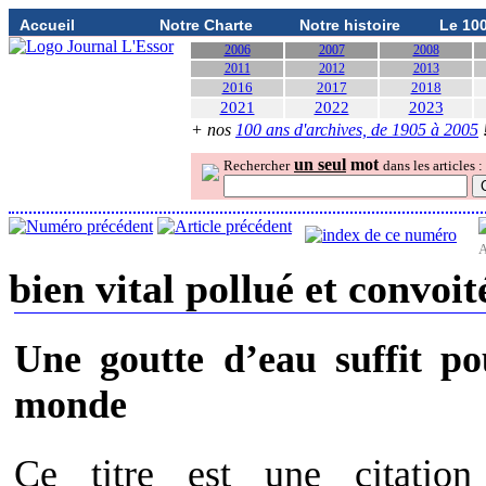
Accueil
Notre Charte
Notre histoire
Le 10
2006
2007
2008
2011
2012
2013
2016
2017
2018
2021
2022
2023
+ nos
100 ans d'archives, de 1905 à 2005
un seul
mot
Rechercher
dans les articles :
A
bien vital pollué et convoit
Une goutte d’eau suffit p
monde
Ce titre est une citatio