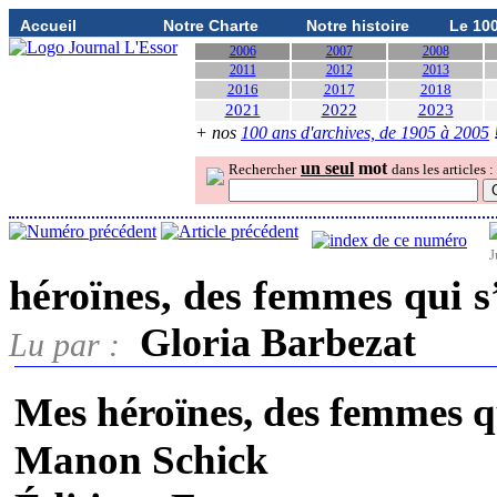
Accueil
Notre Charte
Notre histoire
Le 10
2006
2007
2008
2011
2012
2013
2016
2017
2018
2021
2022
2023
+ nos
100 ans d'archives, de 1905 à 2005
un seul
mot
Rechercher
dans les articles :
J
héroïnes, des femmes qui 
Gloria Barbezat
Lu par :
Mes héroïnes, des femmes q
Manon Schick