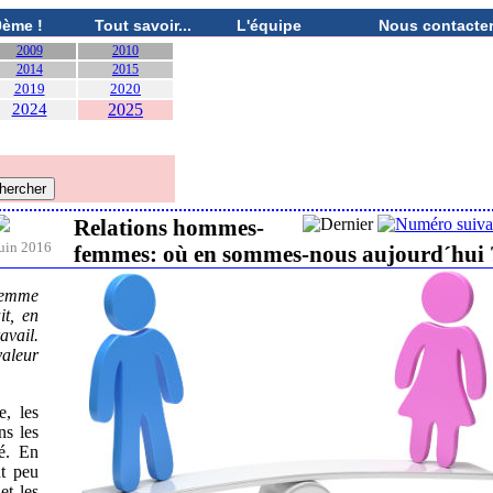
0ème !
Tout savoir...
L'équipe
Nous contacte
2009
2010
2014
2015
2019
2020
2024
2025
Relations hommes-
uin 2016
femmes: où en sommes-nous aujourd´hui 
femme
it, en
avail.
valeur
e, les
s les
té. En
nt peu
et les