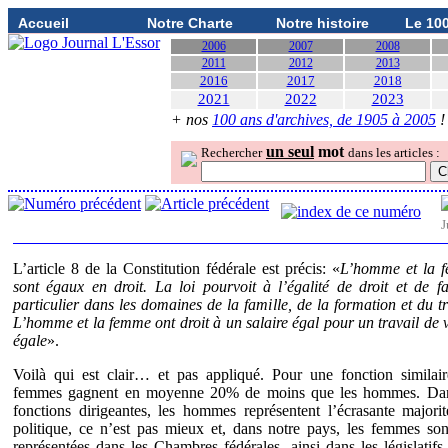
Accueil
Notre Charte
Notre histoire
Le 10
2006
2007
2008
2011
2012
2013
2016
2017
2018
2021
2022
2023
+ nos
100 ans d'archives, de 1905 à 2005
!
un seul
mot
Rechercher
dans les articles :
J
L’article 8 de la Constitution fédérale est précis: «
L’homme et la 
sont égaux en droit. La loi pourvoit à l’égalité de droit et de fa
particulier dans les domaines de la famille, de la formation et du tr
L’homme et la femme ont droit à un salaire égal pour un travail de 
égale
».
Voilà qui est clair… et pas appliqué. Pour une fonction similair
femmes gagnent en moyenne 20% de moins que les hommes. Dan
fonctions dirigeantes, les hommes représentent l’écrasante majori
politique, ce n’est pas mieux et, dans notre pays, les femmes so
représentées dans les Chambres fédérales, ainsi dans les législatifs 