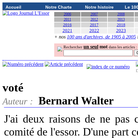
Accueil
Notre Charte
Notre histoire
Le 10
2006
2007
2008
2011
2012
2013
2016
2017
2018
2021
2022
2023
+ nos
100 ans d'archives, de 1905 à 2005
un seul
mot
Rechercher
dans les articles :
D
voté
Bernard Walter
Auteur :
J'ai deux raisons de ne pas c
comité de l'essor. D'une part ce