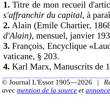
1.
Titre de mon recueil d'artic
s'affranchir du capital
, à paraî
2.
Alain (Emile Chartier, 186
d'Alain)
, mensuel, janvier 193
3.
François, Encyclique «Laud
vaticane, § 203.
4.
Karl Marx, Manuscrits de 19
© Journal L'Essor 1905—2026 |
R
avec
mention de la source
et
annonce