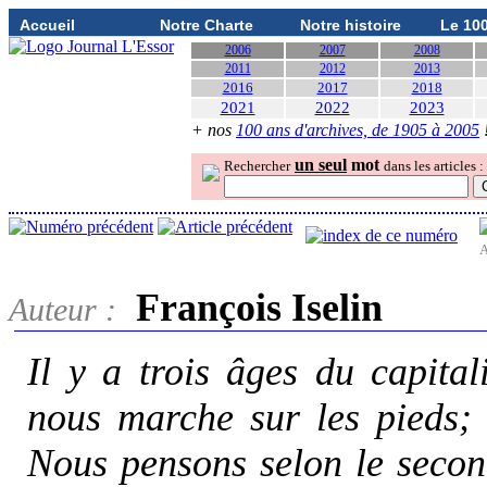
Accueil
Notre Charte
Notre histoire
Le 10
2006
2007
2008
2011
2012
2013
2016
2017
2018
2021
2022
2023
+ nos
100 ans d'archives, de 1905 à 2005
un seul
mot
Rechercher
dans les articles :
A
François Iselin
Auteur :
Il y a trois âges du capital
nous marche sur les pieds;
Nous pensons selon le secon