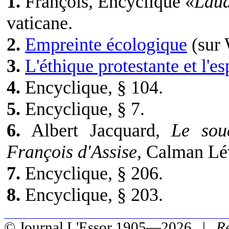
1.
François, Encyclique «
Laud
vaticane.
2.
Empreinte écologique
(sur 
3.
L'éthique protestante et l'es
4.
Encyclique, § 104.
5.
Encyclique, § 7.
6.
Albert Jacquard,
Le sou
François d'Assise
, Calman Lév
7.
Encyclique, § 206.
8.
Encyclique, § 203.
© Journal L'Essor 1905—2026 |
R