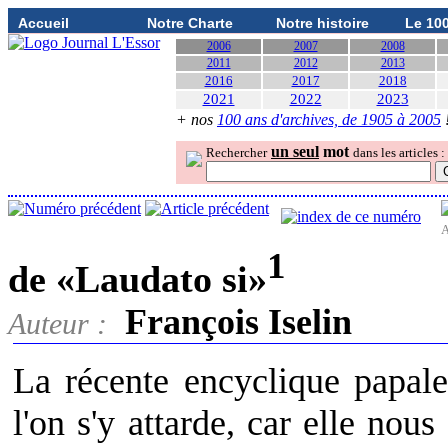
Accueil
Notre Charte
Notre histoire
Le 10
2006
2007
2008
2011
2012
2013
2016
2017
2018
2021
2022
2023
+ nos
100 ans d'archives, de 1905 à 2005
un seul
mot
Rechercher
dans les articles :
A
1
de «Laudato si»
François Iselin
Auteur :
La récente encyclique papale
l'on s'y attarde, car elle nous