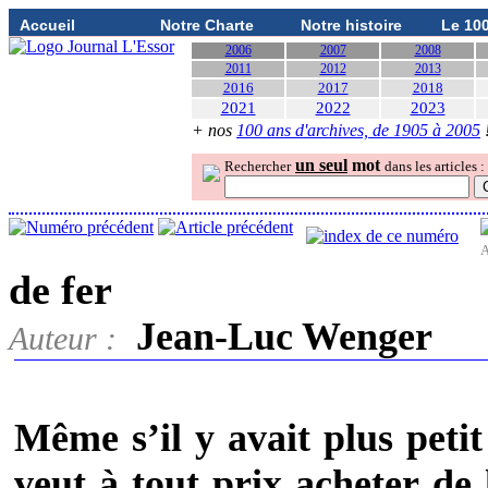
Accueil
Notre Charte
Notre histoire
Le 10
2006
2007
2008
2011
2012
2013
2016
2017
2018
2021
2022
2023
+ nos
100 ans d'archives, de 1905 à 2005
un seul
mot
Rechercher
dans les articles :
A
de fer
Jean-Luc Wenger
Auteur :
Même s’il y avait plus petit
veut à tout prix acheter de