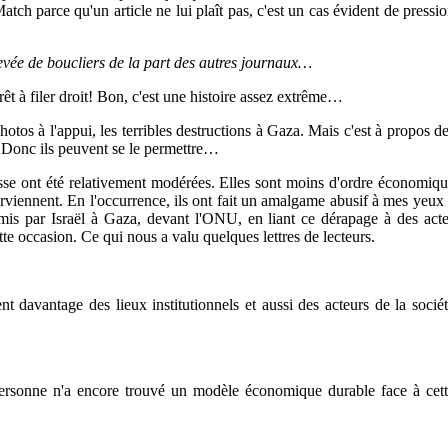
atch parce qu'un article ne lui plaît pas, c'est un cas évident de pressi
evée de boucliers de la part des autres journaux…
rêt à filer droit! Bon, c'est une histoire assez extrême…
otos à l'appui, les terribles destructions à Gaza. Mais c'est à propos d
 Donc ils peuvent se le permettre…
isse ont été relativement modérées. Elles sont moins d'ordre économiq
erviennent. En l'occurrence, ils ont fait un amalgame abusif à mes yeux
mis par Israël à Gaza, devant l'ONU, en liant ce dérapage à des act
tte occasion. Ce qui nous a valu quelques lettres de lecteurs.
davantage des lieux institutionnels et aussi des acteurs de la socié
Personne n'a encore trouvé un modèle économique durable face à cet