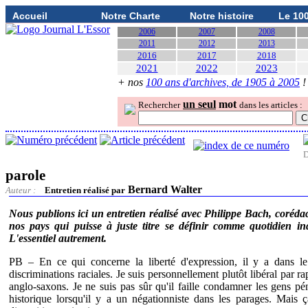
Accueil
Notre Charte
Notre histoire
Le 10
2006
2007
2008
2011
2012
2013
2016
2017
2018
2021
2022
2023
+ nos
100 ans d'archives, de 1905 à 2005
!
un seul
mot
Rechercher
dans les articles :
D
parole
Bernard Walter
Auteur :
Entretien réalisé par
Nous publions ici un entretien réalisé avec Philippe Bach, coréd
nos pays qui puisse à juste titre se définir comme quotidien in
L'essentiel autrement.
PB – En ce qui concerne la liberté d'expression, il y a dans le
discriminations raciales. Je suis personnellement plutôt libéral par r
anglo-saxons. Je ne suis pas sûr qu'il faille condamner les gens pé
historique lorsqu'il y a un négationniste dans les parages. Mais 