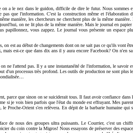
 on a le nez dans le guidon, difficile de dire le futur. Nous sommes 
 pas que l'information. C'est la construction même et l'élaboration 
 même manière, les chercheurs ne cherchent plus de la même manière. 
ujourd'hui, on ne lit plus de la même manière. Mais le journal en papier
us papillonnez, vous zappez. Le journal vous présente un espace pl
, on est au début de changements dont on ne sait pas ce qu'ils vont êtr
k, mais est-ce que dans dix ans il y aura encore Facebook? On n'en sa
n ne l'attend pas. Il y a une instantanéité de l'information, le savoir e
ut d'un processus très profond. Les outils de production ne sont plus l
mondialisée…
nt, parce que sinon on se suiciderait tous. Il faut avoir confiance dans 
e si je vois bien parfois que l'état du monde est effrayant. Mes paren
, le Proche-Orient s'en relèvera. En dépit de la barbarie humaine qui 
face de nous des groupes ultra puissants. Le Courrier, c'est un chiff
it épicier du coin contre la Migros! Nous essayons de préserver des espac