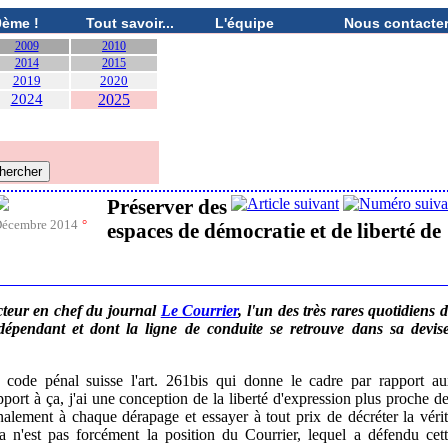
0ème !
Tout savoir...
L'équipe
Nous contacte
2009
2010
2014
2015
2019
2020
2024
2025
Préserver des
écembre 2014
°
espaces de démocratie et de liberté de
acteur en chef du journal
Le Courrier
, l'un des très rares quotidiens 
dépendant et dont la ligne de conduite se retrouve dans sa devis
 code pénal suisse l'art. 261bis qui donne le cadre par rapport a
apport à ça, j'ai une conception de la liberté d'expression plus proche d
nalement à chaque dérapage et essayer à tout prix de décréter la véri
ça n'est pas forcément la position du Courrier, lequel a défendu cet