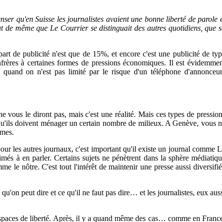
nser qu'en Suisse les journalistes avaient une bonne liberté de parole 
out de même que Le Courrier se distinguait des autres quotidiens, que 
art de publicité n'est que de 15%, et encore c'est une publicité de ty
frères à certaines formes de pressions économiques. Il est évidemme
e quand on n'est pas limité par le risque d'un téléphone d'annonceu
 ne vous le diront pas, mais c'est une réalité. Mais ces types de pressio
 qu'ils doivent ménager un certain nombre de milieux. A Genève, vous 
èmes.
our les autres journaux, c'est important qu'il existe un journal comme 
itimés à en parler. Certains sujets ne pénètrent dans la sphère médiatiq
e le nôtre. C'est tout l'intérêt de maintenir une presse aussi diversifi
 qu'on peut dire et ce qu'il ne faut pas dire… et les journalistes, eux aus
des espaces de liberté. Après, il y a quand même des cas… comme en Franc