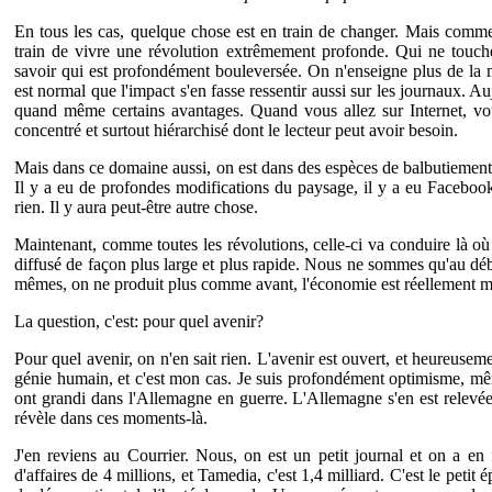
En tous les cas, quelque chose est en train de changer. Mais comme
train de vivre une révolution extrêmement profonde. Qui ne touche
savoir qui est profondément bouleversée. On n'enseigne plus de la
est normal que l'impact s'en fasse ressentir aussi sur les journaux. A
quand même certains avantages. Quand vous allez sur Internet, vo
concentré et surtout hiérarchisé dont le lecteur peut avoir besoin.
Mais dans ce domaine aussi, on est dans des espèces de balbutiements
Il y a eu de profondes modifications du paysage, il y a eu Faceboo
rien. Il y aura peut-être autre chose.
Maintenant, comme toutes les révolutions, celle-ci va conduire là où o
diffusé de façon plus large et plus rapide. Nous ne sommes qu'au déb
mêmes, on ne produit plus comme avant, l'économie est réellement 
La question, c'est: pour quel avenir?
Pour quel avenir, on n'en sait rien. L'avenir est ouvert, et heureuseme
génie humain, et c'est mon cas. Je suis profondément optimisme, mêm
ont grandi dans l'Allemagne en guerre. L'Allemagne s'en est relevée
révèle dans ces moments-là.
J'en reviens au Courrier. Nous, on est un petit journal et on a en 
d'affaires de 4 millions, et Tamedia, c'est 1,4 milliard. C'est le pet