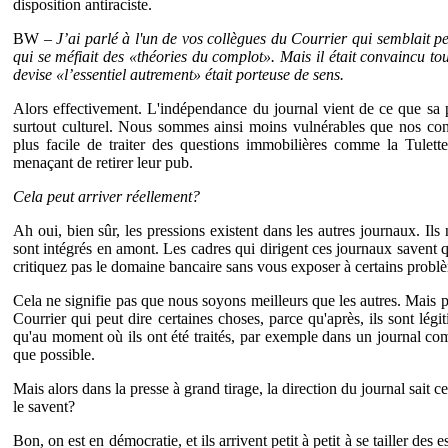
disposition antiraciste.
BW –
J’ai parlé à l'un de vos collègues du Courrier qui semblait pe
qui se méfiait des «théories du complot». Mais il était convaincu t
devise «l’essentiel autrement» était porteuse de sens.
Alors effectivement. L'indépendance du journal vient de ce que sa p
surtout culturel. Nous sommes ainsi moins vulnérables que nos con
plus facile de traiter des questions immobilières comme la Tulett
menaçant de retirer leur pub.
Cela peut arriver réellement?
Ah oui, bien sûr, les pressions existent dans les autres journaux. Ils
sont intégrés en amont. Les cadres qui dirigent ces journaux savent
critiquez pas le domaine bancaire sans vous exposer à certains probl
Cela ne signifie pas que nous soyons meilleurs que les autres. Mais p
Courrier qui peut dire certaines choses, parce qu'après, ils sont lég
qu'au moment où ils ont été traités, par exemple dans un journal comm
que possible.
Mais alors dans la presse à grand tirage, la direction du journal sait ce
le savent?
Bon, on est en démocratie, et ils arrivent petit à petit à se tailler 