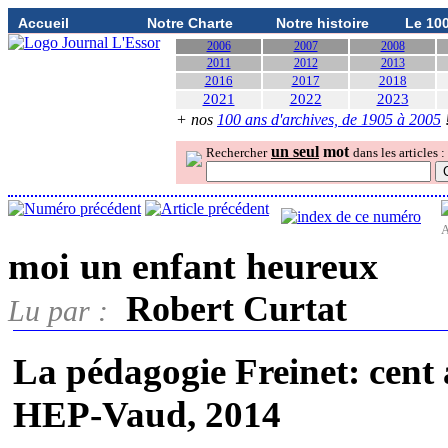
Accueil
Notre Charte
Notre histoire
Le 10
2006
2007
2008
2011
2012
2013
2016
2017
2018
2021
2022
2023
+ nos
100 ans d'archives, de 1905 à 2005
un seul
mot
Rechercher
dans les articles :
A
moi un enfant heureux
Robert Curtat
Lu par :
La pédagogie Freinet: cent 
HEP-Vaud, 2014