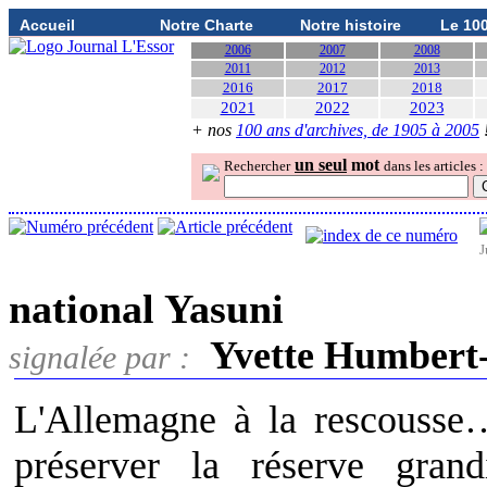
Accueil
Notre Charte
Notre histoire
Le 10
2006
2007
2008
2011
2012
2013
2016
2017
2018
2021
2022
2023
+ nos
100 ans d'archives, de 1905 à 2005
un seul
mot
Rechercher
dans les articles :
J
national Yasuni
Yvette Humbert
signalée par :
L'Allemagne à la rescousse
préserver la réserve gran