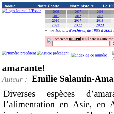
Accueil
Notre Charte
Notre histoire
Le 10
2006
2007
2008
2011
2012
2013
2016
2017
2018
2021
2022
2023
+ nos
100 ans d'archives, de 1905 à 2005
un seul
mot
Rechercher
dans les articles :
A
amarante!
Emilie Salamin-Ama
Auteur :
Diverses espèces d’amar
l’alimentation en Asie, en 