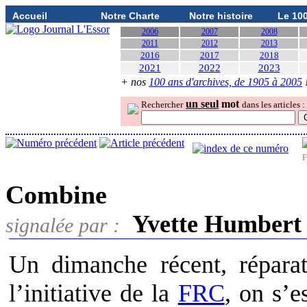
Accueil
Notre Charte
Notre histoire
Le 10
2006
2007
2008
2011
2012
2013
2016
2017
2018
2021
2022
2023
+ nos
100 ans d'archives, de 1905 à 2005
un seul
mot
Rechercher
dans les articles :
F
Combine
Yvette Humbert
signalée par :
Un dimanche récent, répara
l’initiative de la
FRC
, on s’e