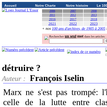
Accueil
Notre Charte
Notre histoire
Le 10
2006
2007
2008
2011
2012
2013
2016
2017
2018
2021
2022
2023
+ nos
100 ans d'archives, de 1905 à 2005
un seul
mot
Rechercher
dans les articles :
D
détruire ?
François Iselin
Auteur :
Marx ne s'est pas trompé: l'
celle de la lutte entre cla