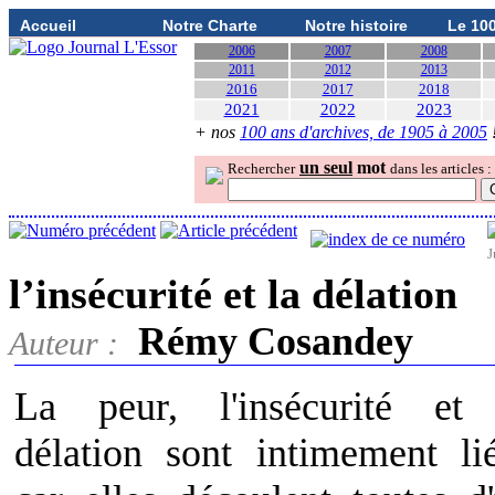
Accueil
Notre Charte
Notre histoire
Le 10
2006
2007
2008
2011
2012
2013
2016
2017
2018
2021
2022
2023
+ nos
100 ans d'archives, de 1905 à 2005
un seul
mot
Rechercher
dans les articles :
J
l’insécurité et la délation
Rémy Cosandey
Auteur :
La peur, l'insécurité et
délation sont intimement li