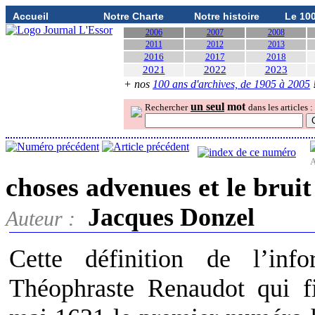
Accueil
Notre Charte
Notre histoire
Le 10
2006
2007
2008
2011
2012
2013
2016
2017
2018
2021
2022
2023
+ nos
100 ans d'archives, de 1905 à 2005
un seul
mot
Rechercher
dans les articles :
A
choses advenues et le brui
Jacques Donzel
Auteur :
Cette définition de l’inf
Théophraste Renaudot qui fi