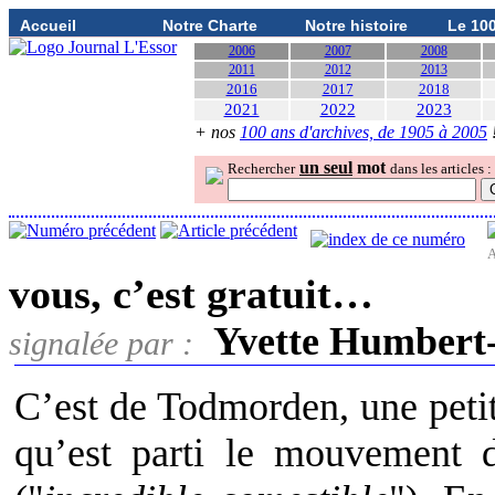
Accueil
Notre Charte
Notre histoire
Le 10
2006
2007
2008
2011
2012
2013
2016
2017
2018
2021
2022
2023
+ nos
100 ans d'archives, de 1905 à 2005
un seul
mot
Rechercher
dans les articles :
A
vous, c’est gratuit…
Yvette Humbert
signalée par :
C’est de Todmorden, une petit
qu’est parti le mouvement 