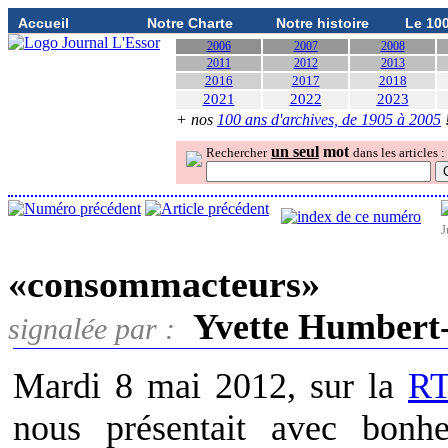
Accueil
Notre Charte
Notre histoire
Le 10
2006
2007
2008
2011
2012
2013
2016
2017
2018
2021
2022
2023
+ nos
100 ans d'archives, de 1905 à 2005
un seul
mot
Rechercher
dans les articles :
J
«consommacteurs»
Yvette Humbert
signalée par :
Mardi 8 mai 2012, sur la
R
nous présentait avec bonhe