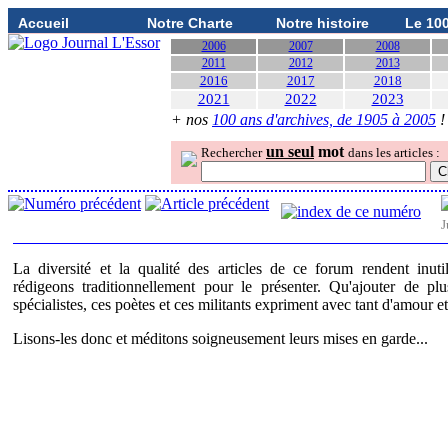
Accueil
Notre Charte
Notre histoire
Le 10
2006
2007
2008
2011
2012
2013
2016
2017
2018
2021
2022
2023
+ nos
100 ans d'archives, de 1905 à 2005
!
un seul
mot
Rechercher
dans les articles :
J
La diversité et la qualité des articles de ce forum rendent inut
rédigeons traditionnellement pour le présenter. Qu'ajouter de p
spécialistes, ces poètes et ces militants expriment avec tant d'amour e
Lisons-les donc et méditons soigneusement leurs mises en garde...