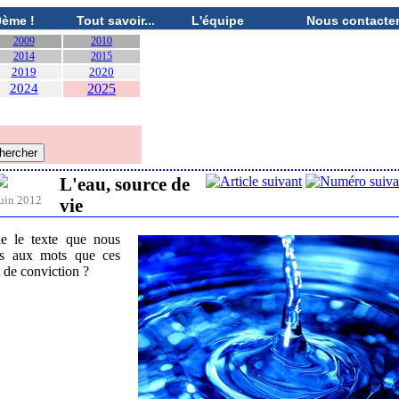
0ème !
Tout savoir...
L'équipe
Nous contacte
2009
2010
2014
2015
2019
2020
2024
2025
L'eau, source de
uin 2012
vie
ile le texte que nous
lus aux mots que ces
t de conviction ?