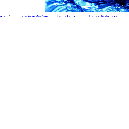
urce
et
annonce à la Rédaction
|
Corrections ?
Espace Rédaction
intra