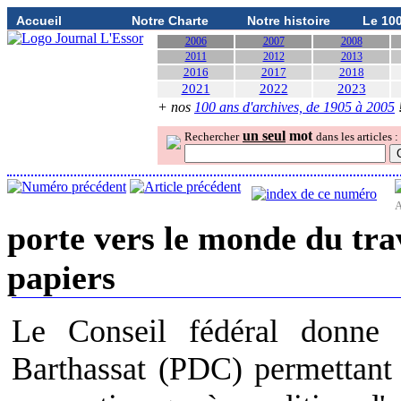
Accueil
Notre Charte
Notre histoire
Le 10
2006
2007
2008
2011
2012
2013
2016
2017
2018
2021
2022
2023
+ nos
100 ans d'archives, de 1905 à 2005
un seul
mot
Rechercher
dans les articles :
A
porte vers le monde du trav
papiers
Le Conseil fédéral donne
Barthassat (PDC) permettant 