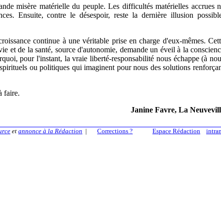
rande misère matérielle du peuple. Les difficultés matérielles accrues 
es. Ensuite, contre le désespoir, reste la dernière illusion possibl
a croissance continue à une véritable prise en charge d'eux-mêmes. Cet
 vie et de la santé, source d'autonomie, demande un éveil à la conscien
oi, pour l'instant, la vraie liberté-responsabilité nous échappe (à no
pirituels ou politiques qui imaginent pour nous des solutions renforça
 faire.
Janine Favre, La Neuvevill
urce
et
annonce à la Rédaction
|
Corrections ?
Espace Rédaction
intra