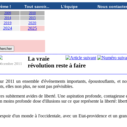
0ème !
Tout savoir...
L'équipe
Nous contacte
2009
2010
2014
2015
2019
2020
2024
2025
La vraie
écembre 2011
révolution reste à faire
pour 2011 un ensemble d'événements importants, époustouflants, et n
, elles non plus, ne sont pas prévisibles.
es subitement avides de liberté. Une aspiration profonde, contagieuse 
moins profonde dose d'illusions sur ce que représente la liberté: liber
'espoir d'un monde à l'occidentale, avec un Etat-providence et un gra