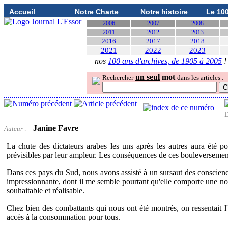
Accueil
Notre Charte
Notre histoire
Le 10
2006
2007
2008
2011
2012
2013
2016
2017
2018
2021
2022
2023
+ nos
100 ans d'archives, de 1905 à 2005
!
un seul
mot
Rechercher
dans les articles :
D
Janine Favre
Auteur :
La chute des dictateurs arabes les uns après les autres aura été 
prévisibles par leur ampleur. Les conséquences de ces bouleversements
Dans ces pays du Sud, nous avons assisté à un sursaut des conscienc
impressionnante, dont il me semble pourtant qu'elle comporte une non 
souhaitable et réalisable.
Chez bien des combattants qui nous ont été montrés, on ressentait l
accès à la consommation pour tous.