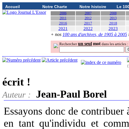
Accueil
Notre Charte
Notre histoire
Le 10
2006
2007
2008
2011
2012
2013
2016
2017
2018
2021
2022
2023
+ nos
100 ans d'archives, de 1905 à 2005
un seul
mot
Rechercher
dans les articles :
D
écrit !
Jean-Paul Borel
Auteur :
Essayons donc de contribuer à 
en tant qu'individu et comm