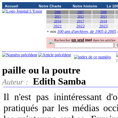
Accueil
Notre Charte
Notre histoire
Le 10
2006
2007
2008
2011
2012
2013
2016
2017
2018
2021
2022
2023
+ nos
100 ans d'archives, de 1905 à 2005
un seul
mot
Rechercher
dans les articles :
D
paille ou la poutre
Edith Samba
Auteur :
Il n'est pas inintéressant d
pratiqués par les médias occ