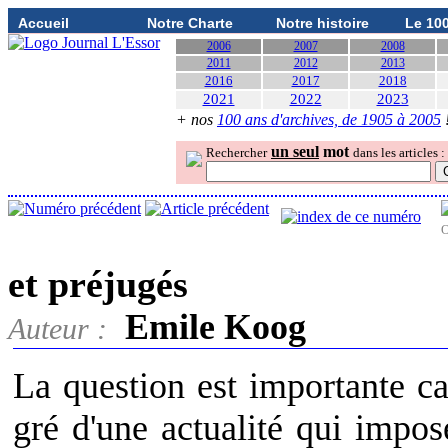
Accueil
Notre Charte
Notre histoire
Le 10
2006
2007
2008
2011
2012
2013
2016
2017
2018
2021
2022
2023
+ nos
100 ans d'archives, de 1905 à 2005
un seul
mot
Rechercher
dans les articles :
O
et préjugés
Emile Koog
Auteur :
La question est importante ca
gré d'une actualité qui impos