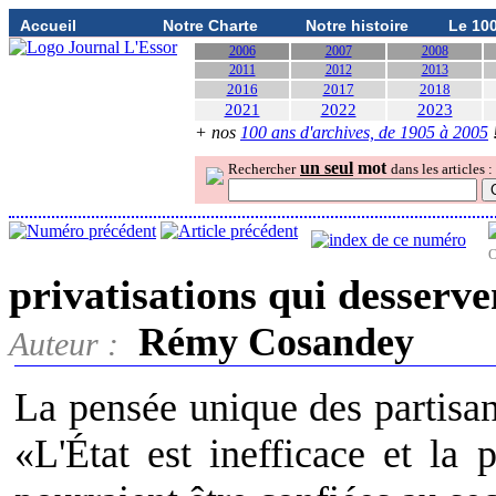
Accueil
Notre Charte
Notre histoire
Le 10
2006
2007
2008
2011
2012
2013
2016
2017
2018
2021
2022
2023
+ nos
100 ans d'archives, de 1905 à 2005
un seul
mot
Rechercher
dans les articles :
O
privatisations qui desserve
Rémy Cosandey
Auteur :
La pensée unique des partisan
«L'État est inefficace et la 