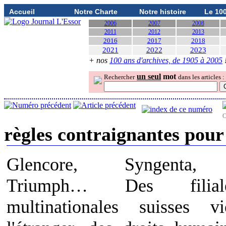
Accueil
Notre Charte
Notre histoire
Le 10
2006
2007
2008
2011
2012
2013
2016
2017
2018
2021
2022
2023
+ nos
100 ans d'archives, de 1905 à 2005
un seul
mot
Rechercher
dans les articles :
O
règles contraignantes pour 
Glencore, Syngenta, 
Triumph… Des filia
multinationales suisses v